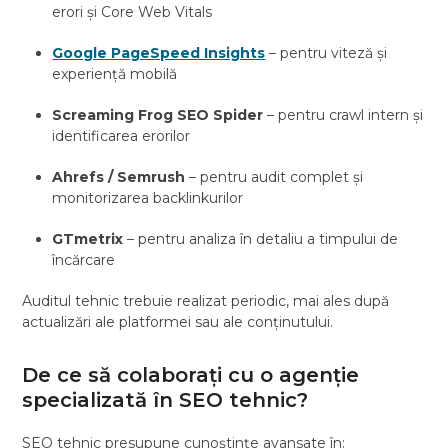
erori și Core Web Vitals
Google PageSpeed Insights
– pentru viteză și
experiență mobilă
Screaming Frog SEO Spider
– pentru crawl intern și
identificarea erorilor
Ahrefs / Semrush
– pentru audit complet și
monitorizarea backlinkurilor
GTmetrix
– pentru analiza în detaliu a timpului de
încărcare
Auditul tehnic trebuie realizat periodic, mai ales după
actualizări ale platformei sau ale conținutului.
De ce să colaborați cu o agenție
specializată în SEO tehnic?
SEO tehnic presupune cunoștințe avansate în: