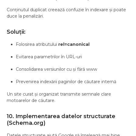
Conținutul duplicat creează confuzie în indexare și poate
duce la penalizări.
Soluții:
Folosirea atributului
rel=canonical
Evitarea parametrilor în URL-uri
Consolidarea versiunilor cu și fără www
Prevenirea indexării paginilor de căutare internă
Un site curat și organizat transmite semnale clare
motoarelor de căutare.
10. Implementarea datelor structurate
(Schema.org)
Datele structurate ajută Google să înțeleagă mai bine