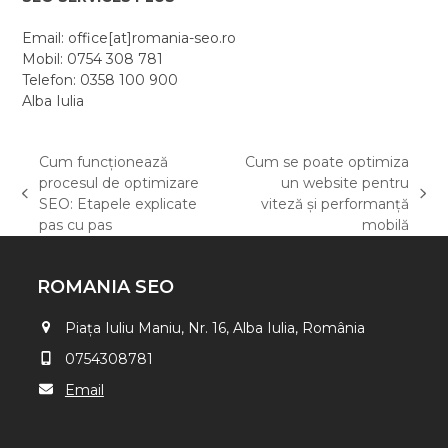
Email: office[at]romania-seo.ro
Mobil: 0754 308 781
Telefon: 0358 100 900
Alba Iulia
Cum funcționează
Cum se poate optimiza
procesul de optimizare
un website pentru
previous
next
SEO: Etapele explicate
viteză și performanță
post:
post:
pas cu pas
mobilă
ROMANIA SEO
Piața Iuliu Maniu, Nr. 16, Alba Iulia, România
0754308781
Email