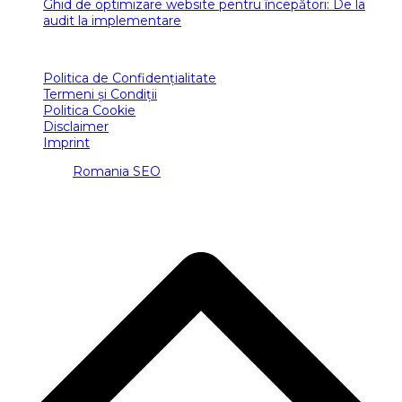
Ghid de optimizare website pentru începători: De la
audit la implementare
POLITICI ROMANIA SEO
Politica de Confidențialitate
Termeni și Condiții
Politica Cookie
Disclaimer
Imprint
Copyright
Romania SEO
2026 - Toate drepturile rezervate.