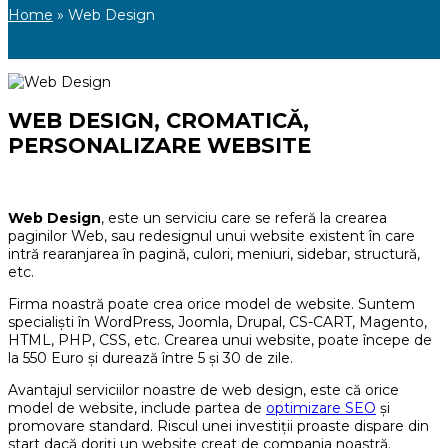
Home
»
Web Design
WEB DESIGN, CROMATICĂ,
PERSONALIZARE WEBSITE
Web Design
, este un serviciu care se referă la crearea
paginilor Web, sau redesignul unui website existent în care
intră rearanjarea în pagină, culori, meniuri, sidebar, structură,
etc.
Firma noastră poate crea orice model de website. Suntem
specialişti în WordPress, Joomla, Drupal, CS-CART, Magento,
HTML, PHP, CSS, etc. Crearea unui website, poate începe de
la 550 Euro şi durează între 5 şi 30 de zile.
Avantajul serviciilor noastre de web design, este că orice
model de website, include partea de
optimizare SEO
şi
promovare standard. Riscul unei investiţii proaste dispare din
start dacă doriţi un website creat de compania noastră.