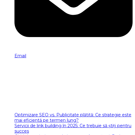
Email
INFORMAȚII COMPANIE
GO SEO MARKETING
Tel
: 0754 308 781
CUI
: RO47154820
Email
: office[at]romania-seo.ro
Articole SEO
Optimizare SEO vs. Publicitate plătită: Ce strategie este
mai eficientă pe termen lung?
Servicii de link building în 2025: Ce trebuie să știți pentru
succes