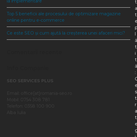
la implementare
t
Top 5 beneficii ale procesului de optimizare magazine
t
online pentru e-commerce
Ce este SEO și cum ajută la creșterea unei afaceri mici?
l
t
Comentarii recente
i
t
Info Companie
:
SEO SERVICES PLUS
s
Email: office[at]romania-seo.ro
t
Mobil: 0754 308 781
r
Telefon: 0358 100 900
Alba Iulia
t
i