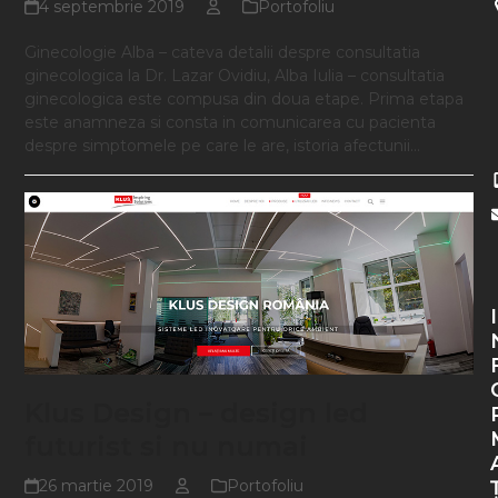
4 septembrie 2019
Portofoliu
Ginecologie Alba – cateva detalii despre consultatia
ginecologica la Dr. Lazar Ovidiu, Alba Iulia – consultatia
ginecologica este compusa din doua etape. Prima etapa
este anamneza si consta in comunicarea cu pacienta
despre simptomele pe care le are, istoria afectunii…
I
Klus Design – design led
futurist si nu numai
26 martie 2019
Portofoliu