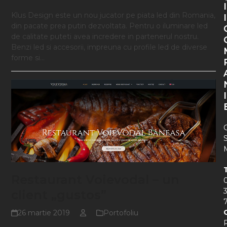
I
Klus Design este un nou jucator pe piata led din Romania,
I
din pacate prea putin dezvoltata. Pentru o iluminare led
de calitate puteti avea incredere in partenerul nostru.
Benzi led si accesorii, impreuna cu profile led de diverse
forme si…
I
Restaurant Voievodal – un
client „gustos”
26 martie 2019
Portofoliu