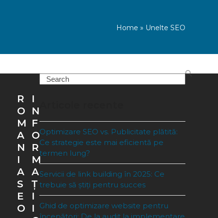
Home
»
Unelte SEO
Search
R
I
Articole recente
O
N
M
F
Optimizare SEO vs. Publicitate plătită:
A
O
Ce strategie este mai eficientă pe
N
R
termen lung?
I
M
A
A
Servicii de link building în 2025: Ce
S
Ț
trebuie să știți pentru succes
E
I
Ghid de optimizare website pentru
O
I
începători: De la audit la implementare