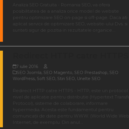
Analiza SEO Gratuita - Romania SEO, va ofera
posibilitatea de a analiza orice model de website
pentru optimizare SEO on-page si off-page. Daca ati
aplicat servicii de optimizare SEO, website-ului Dvs. si
sunteti sigur de pozitia in rezultatele organice…
Redirect HTTP catre HTTPS
7 iulie 2016
SEO Joomla
,
SEO Magento
,
SEO Prestashop
,
SEO
WordPress
,
Soft SEO
,
Stiri SEO
,
Unelte SEO
Redirect HTTP catre HTTPS - HTTP, este un protocol 
nivel de aplicație pentru distributie (Hypertext Transf
Protocol), sisteme de colaborare, informare
hypermedia. Acesta este fundamentul pentru
comunicații de date pentru WWW. (World Wide Web
Internet, de exemplu. Din anul…