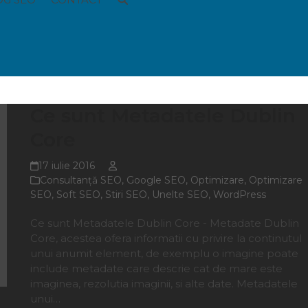
Ce sunt Metadatele Dublin
Core
17 iulie 2016
Consultanţă SEO
,
Google SEO
,
Optimizare
,
Optimizare
SEO
,
Soft SEO
,
Stiri SEO
,
Unelte SEO
,
WordPress
Ce sunt Metadatele Dublin Core - Metadate Dublin
Core, acestea ofera informatii cu privire la continutul
unui anumit element, de exemplu o imagine poate
include metadate care descrie cat de mare este
imaginea, rezolutia imaginii, si alte date. Metadatele
unui…