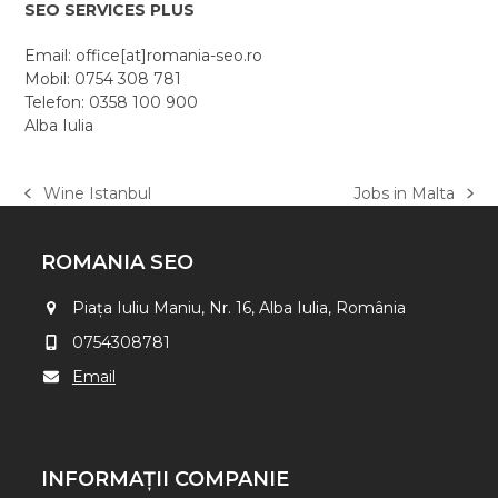
SEO SERVICES PLUS
Email: office[at]romania-seo.ro
Mobil: 0754 308 781
Telefon: 0358 100 900
Alba Iulia
Wine Istanbul
Jobs in Malta
previous
next
post:
post:
ROMANIA SEO
Piața Iuliu Maniu, Nr. 16, Alba Iulia, România
0754308781
Email
INFORMAȚII COMPANIE