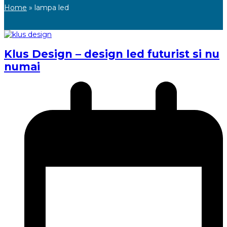
Home
»
lampa led
Klus Design – design led futurist si nu
numai