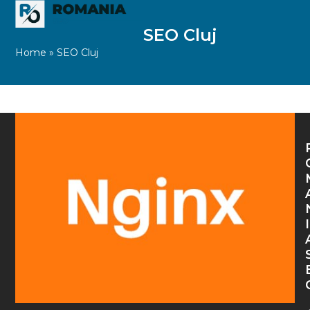
Skip
Open
Close
to
mobile
mobile
SEO Cluj
content
Home
»
SEO Cluj
menu
menu
I