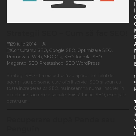
I
I
Strategii SEO – Cum să fac SEO!
29 iulie 2014
Consultanţă SEO
,
Google SEO
,
Optimizare SEO
,
Promovare Web
,
SEO Cluj
,
SEO Joomla
,
SEO
I
Magento
,
SEO Prestashop
,
SEO WordPress
Strategii SEO - La ora actuală au apărut tot felul de
agenţii sau persoane care oferă servicii SEO şi spun cu
toata încrederea că SEO, nu înseamnă numai înscrieri în
directoare sau reţele sociale. Există tactici SEO, esenţiale
pentru un…
Recuperare după Panda sau
Penguin