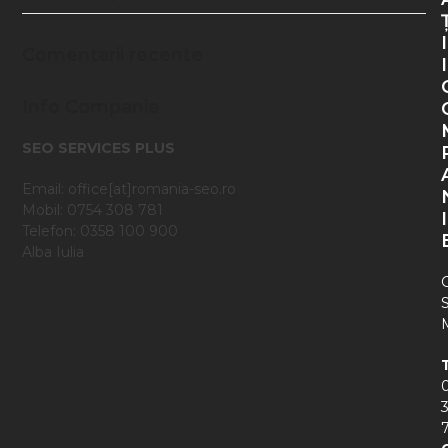
I
Comentarii recente
I
Info Companie
SEO SERVICES PLUS
Email: office[at]romania-seo.ro
Mobil: 0754 308 781
I
Telefon: 0358 100 900
Alba Iulia