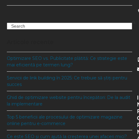
Search
Articole recente
Optimizare SEO vs. Publicitate plătită: Ce strategie este
mai eficientă pe termen lung?
Servicii de link building în 2025: Ce trebuie să știți pentru
succes
I
Ghid de optimizare website pentru începători: De la audit
la implementare
Top 5 beneficii ale procesului de optimizare magazine
online pentru e-commerce
Ce este SEO și cum ajută la creșterea unei afaceri mici?