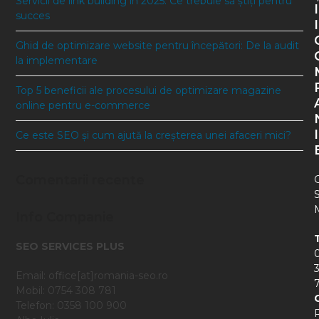
Servicii de link building în 2025: Ce trebuie să știți pentru
I
succes
I
Ghid de optimizare website pentru începători: De la audit
la implementare
Top 5 beneficii ale procesului de optimizare magazine
online pentru e-commerce
I
Ce este SEO și cum ajută la creșterea unei afaceri mici?
Comentarii recente
Info Companie
SEO SERVICES PLUS
Email: office[at]romania-seo.ro
Mobil: 0754 308 781
Telefon: 0358 100 900