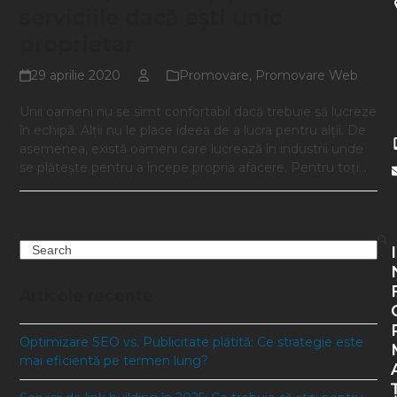
serviciile dacă ești unic
proprietar
29 aprilie 2020
Promovare
,
Promovare Web
Unii oameni nu se simt confortabil dacă trebuie să lucreze
în echipă. Alții nu le place ideea de a lucra pentru alții. De
asemenea, există oameni care lucrează în industrii unde
se plătește pentru a începe propria afacere. Pentru toți…
Search
I
Articole recente
Optimizare SEO vs. Publicitate plătită: Ce strategie este
mai eficientă pe termen lung?