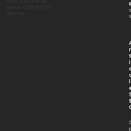
Mobil: 0754 308 781
Telefon: 0358 100 900
o
Alba Iulia
s
r
i
l