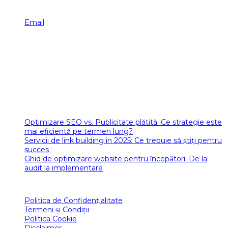
Email
INFORMAȚII COMPANIE
GO SEO MARKETING
Tel
: 0754 308 781
CUI
: RO47154820
Email
: office[at]romania-seo.ro
Articole SEO
Optimizare SEO vs. Publicitate plătită: Ce strategie este
mai eficientă pe termen lung?
Servicii de link building în 2025: Ce trebuie să știți pentru
succes
Ghid de optimizare website pentru începători: De la
audit la implementare
POLITICI ROMANIA SEO
Politica de Confidențialitate
Termeni și Condiții
Politica Cookie