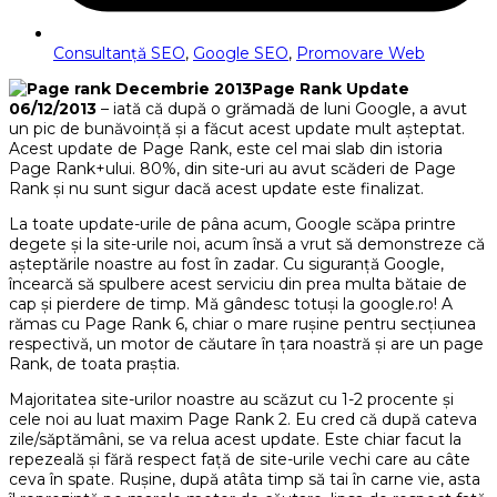
Consultanţă SEO
,
Google SEO
,
Promovare Web
Page Rank Update
06/12/2013
– iată că după o grămadă de luni Google, a avut
un pic de bunăvoinţă şi a făcut acest update mult aşteptat.
Acest update de Page Rank, este cel mai slab din istoria
Page Rank+ului. 80%, din site-uri au avut scăderi de Page
Rank şi nu sunt sigur dacă acest update este finalizat.
La toate update-urile de pâna acum, Google scăpa printre
degete şi la site-urile noi, acum însă a vrut să demonstreze că
aşteptările noastre au fost în zadar. Cu siguranţă Google,
încearcă să spulbere acest serviciu din prea multa bătaie de
cap şi pierdere de timp. Mă gândesc totuşi la google.ro! A
rămas cu Page Rank 6, chiar o mare ruşine pentru secţiunea
respectivă, un motor de căutare în ţara noastră şi are un page
Rank, de toata praştia.
Majoritatea site-urilor noastre au scăzut cu 1-2 procente şi
cele noi au luat maxim Page Rank 2. Eu cred că după cateva
zile/săptămâni, se va relua acest update. Este chiar facut la
repezeală şi fără respect faţă de site-urile vechi care au câte
ceva în spate. Ruşine, după atâta timp să tai în carne vie, asta