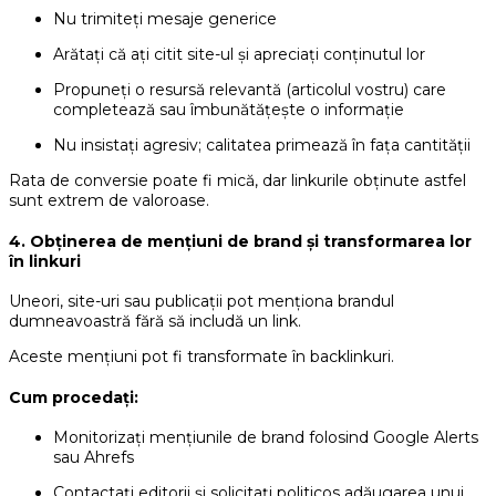
Nu trimiteți mesaje generice
Arătați că ați citit site-ul și apreciați conținutul lor
Propuneți o resursă relevantă (articolul vostru) care
completează sau îmbunătățește o informație
Nu insistați agresiv; calitatea primează în fața cantității
Rata de conversie poate fi mică, dar linkurile obținute astfel
sunt extrem de valoroase.
4. Obținerea de mențiuni de brand și transformarea lor
în linkuri
Uneori, site-uri sau publicații pot menționa brandul
dumneavoastră fără să includă un link.
Aceste mențiuni pot fi transformate în backlinkuri.
Cum procedați:
Monitorizați mențiunile de brand folosind Google Alerts
sau Ahrefs
Contactați editorii și solicitați politicos adăugarea unui