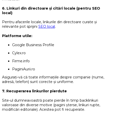
6. Linkuri din directoare și citări locale (pentru SEO
local)
Pentru afacerile locale, linkurile din directoare curate și
relevante pot sprijini
SEO local
.
Platforme utile:
Google Business Profile
Cylex.ro
Firme.info
PaginiAurii.ro
Asigurați-vă că toate informațiile despre companie (nume,
adresă, telefon) sunt corecte și uniforme.
7. Recuperarea linkurilor pierdute
Site-ul dumneavoastră poate pierde în timp backlinkuri
valoroase din diverse motive (pagini șterse, linkuri rupte,
modificări editoriale). Acestea pot fi recuperate.