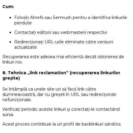
Cum:
Folosiți Ahrefs sau Semrush pentru a identifica linkurile
pierdute
Contactați editorii sau webmasterii respectivi
Redirecționați URL-urile eliminate către versiuni
actualizate
Recuperarea este adesea mai eficientă decât obținerea de
linkuri noi.
8. Tehnica „link reclamation” (recuperarea linkurilor
greșite)
Se întâmplă ca unele site-uri să facă link către
dumneavoastră, dar cu greșeli în URL sau redirecționări
nefuncționale.
Verificați periodic aceste linkuri și corectați-le contactând
sursa.
Acest proces contribuie la un profil de backlinkuri sănătos.