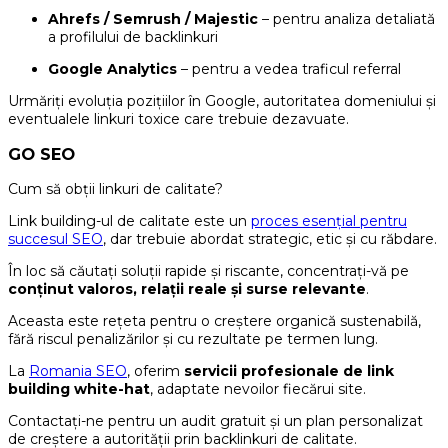
Ahrefs / Semrush / Majestic
– pentru analiza detaliată
a profilului de backlinkuri
Google Analytics
– pentru a vedea traficul referral
Urmăriți evoluția pozițiilor în Google, autoritatea domeniului și
eventualele linkuri toxice care trebuie dezavuate.
GO SEO
Cum să obții linkuri de calitate?
Link building-ul de calitate este un
proces esențial pentru
succesul SEO
, dar trebuie abordat strategic, etic și cu răbdare.
În loc să căutați soluții rapide și riscante, concentrați-vă pe
conținut valoros, relații reale și surse relevante
.
Aceasta este rețeta pentru o creștere organică sustenabilă,
fără riscul penalizărilor și cu rezultate pe termen lung.
La
Romania SEO
, oferim
servicii profesionale de link
building white-hat
, adaptate nevoilor fiecărui site.
Contactați-ne pentru un audit gratuit și un plan personalizat
de creștere a autorității prin backlinkuri de calitate.