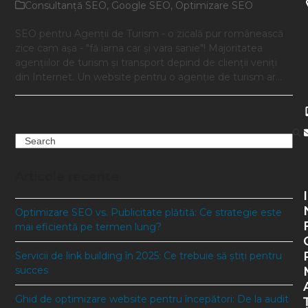
Consultanţă SEO
,
Google SEO
,
Optimizare SEO
SEO pentru Agenţii de Turism - o zicală pur românească
zice cam aşa - "fă iarna car şi vara sanie"! Majoritatea
agenţiilor de turism şi transport depind de clienţii veniţi
din Internet. Un website pentru o agenţie de turism ar…
Search
Articole recente
I
Optimizare SEO vs. Publicitate plătită: Ce strategie este
mai eficientă pe termen lung?
Servicii de link building în 2025: Ce trebuie să știți pentru
succes
Ghid de optimizare website pentru începători: De la audit