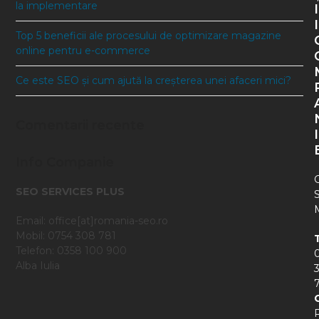
la implementare
I
I
Top 5 beneficii ale procesului de optimizare magazine
online pentru e-commerce
Ce este SEO și cum ajută la creșterea unei afaceri mici?
Comentarii recente
I
Info Companie
SEO SERVICES PLUS
Email: office[at]romania-seo.ro
Mobil: 0754 308 781
Telefon: 0358 100 900
Alba Iulia